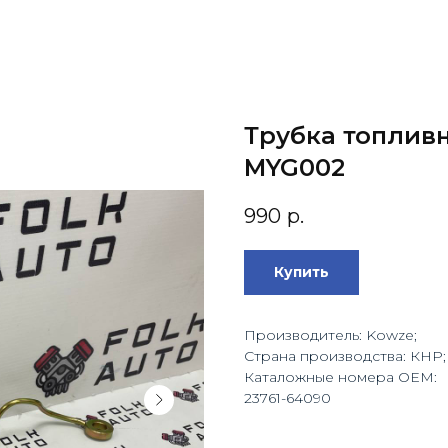
Трубка топливн
MYG002
990
р.
Купить
Производитель: Kowze;
Страна производства: КНР;
Каталожные номера OEM:
23761-64090