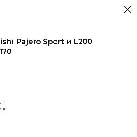
shi Pajero Sport и L200
170
er
ань