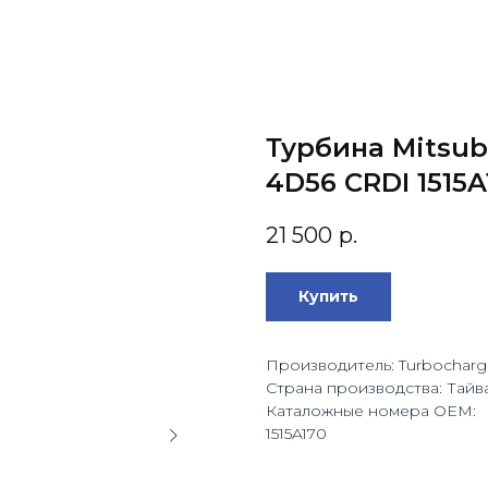
Турбина Mitsubi
4D56 CRDI 1515A
21 500
р.
Купить
Производитель: Turbocharg
Страна производства: Тайв
Каталожные номера OEM:
1515A170