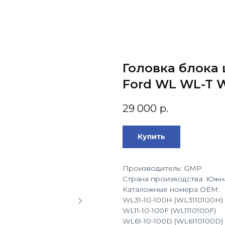
Головка блока
Ford WL WL-T 
29 000
р.
Купить
Производитель: GMP
Страна производства: Южн
Каталожные номера OEM:
WL31-10-100Н (WL3110100Н)
WL11-10-100F (WL1110100F)
WL61-10-100D (WL6110100D)