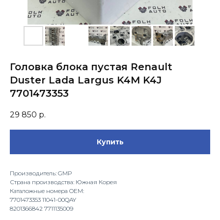
Головка блока пустая Renault
Duster Lada Largus K4M K4J
7701473353
29 850
р.
Купить
Производитель: GMP
Страна производства: Южная Корея
Каталожные номера OEM:
7701473353 11041-00QAY
8201366842 7711135009