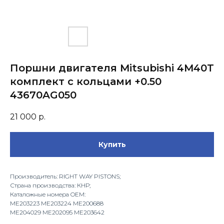
Поршни двигателя Mitsubishi 4M40T
комплект с кольцами +0.50
43670AG050
21 000
р.
Купить
Производитель: RIGHT WAY PISTONS;
Страна производства: КНР;
Каталожные номера OEM:
ME203223 ME203224 ME200688
ME204029 ME202095 ME203642