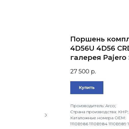
Поршень компле
4D56U 4D56 CRD
галерея Pajero 
27 500
р.
Купить
Производитель: Arco;
Страна производства: КНР;
Каталожные номера OEM:
1110В986 1110В984 1110В989 